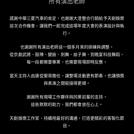
所有演出老師
感謝中華三菱汽車的肯定，也謝謝大澄整合行銷給予天創娛樂
這次合作機會，讓我們一起完成這場年度大會的表演設計與執
行。
也謝謝所有演出老師這一個多月來的排練與調整。
從京劇武將、鼓陣、變臉、劍舞、扇子舞，到晚宴科技舞蹈，
每一段都需要專業，也需要現場即時反應。
當天主持人由唐從聖哥擔任，讓整場活動更有節奏，也讓頒獎
與表演之間銜接得更順。
謝謝所有現場工作夥伴與同業前輩的支持。
這些默默的助力，我們都會放在心上。
天創娛樂工作室，持續用最好的溝通，打造更精彩的客製化節
目。