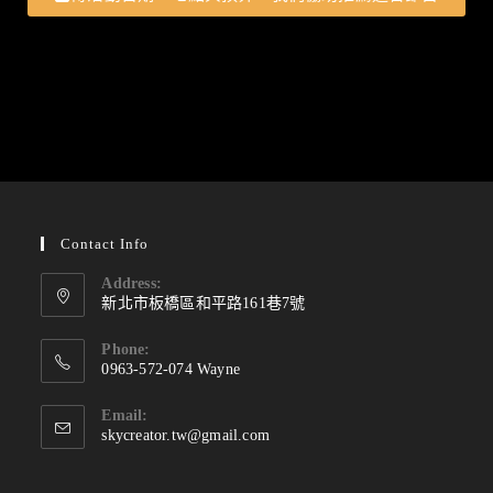
Contact Info
Address:
新北市板橋區和平路161巷7號
Phone:
0963-572-074 Wayne
Email:
skycreator.tw@gmail.com