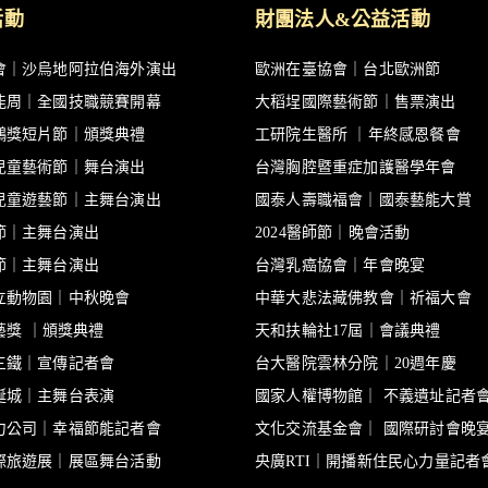
活動
財團法人&公益活動
會｜沙烏地阿拉伯海外演出
歐洲在臺協會｜台北歐洲節
能周｜全國技職競賽開幕
大稻埕國際藝術節｜售票演出
鵬獎短片節｜頒獎典禮
工研院生醫所 ｜年終感恩餐會
兒童藝術節｜舞台演出
台灣胸腔暨重症加護醫學年會
兒童遊藝節｜主舞台演出
國泰人壽職福會｜國泰藝能大賞
節｜主舞台演出
2024醫師節｜晚會活動
節｜主舞台演出
台灣乳癌協會｜年會晚宴
立動物園｜中秋晚會
中華大悲法藏佛教會｜祈福大會
工藝獎 ｜頒獎典禮
天和扶輪社17屆｜會議典禮
三鐵｜宣傳記者會
台大醫院雲林分院｜20週年慶
誕城｜主舞台表演
國家人權博物館｜ 不義遺址記者
力公司｜幸福節能記者會
文化交流基金會｜ 國際研討會晚
際旅遊展｜展區舞台活動
央廣RTI｜開播新住民心力量記者