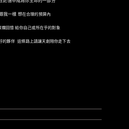
在記憶中成為你生命的一部分
跟我一樣 想
在合理的預算內
燦爛回憶 給你自己或
所在乎的
對象
最好的夥伴
這條路上請讓天創陪你走下去