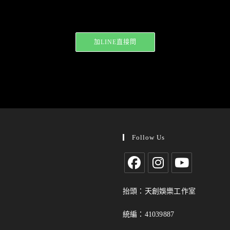
加LINE直接問
Follow Us
抬頭：天創娛樂工作室
統編：41039887