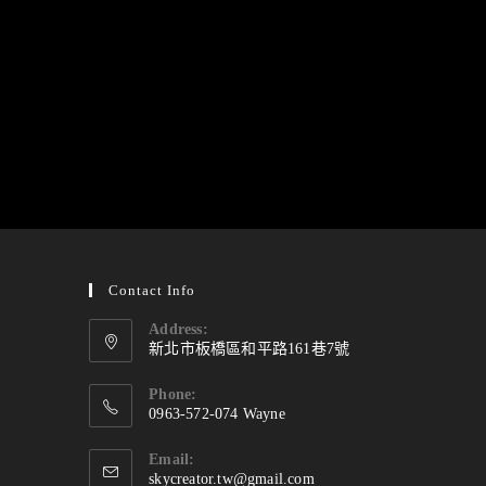
Contact Info
Address:
新北市板橋區和平路161巷7號
Phone:
0963-572-074 Wayne
Email:
skycreator.tw@gmail.com