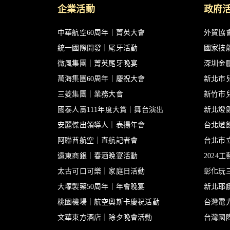
企業活動
政府
中華航空60周年｜菁英大會
外貿協
統一國際開發｜尾牙活動
國家技
微風集團｜菁英尾牙晚宴
深圳金
萬海集團60周年｜慶祝大會
新北市
三菱集團｜業務大會
新竹市
國泰人壽111年度大賞｜舞台演出
新北燈
安麗傑出領導人｜表揚年會
台北燈
阿聯酋航空｜直航記者會
台北市
遠東商銀｜春酒晚宴活動
2024
太古可口可樂｜家庭日活動
彰化玩
大塚製藥50周年｜年會晚宴
新北耶
桃園機場｜航空奧斯卡慶祝活動
台灣電
文華東方酒店｜除夕晚會活動
台灣國