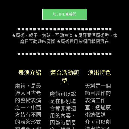
加LINE直接問
★魔術、親子、氣球、互動表演 ★尾牙春酒魔術秀、家
庭日互動趣味魔術 ★魔術費用按項目報價實在
表演介紹
適合活動類
演出特色
型
魔術，是最
天創是一個
迷人且古老
節目製作的
魔術可以說
的藝術表演
表演工作
是在個別場
之一。中西
室，透過魔
合都非常適
方皆有不同
術這個媒
用的內容，
的表演形式
介，可以創
因為時間長