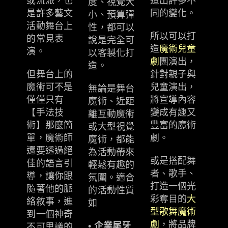
或流派，也
造出許多不
度、視覺大
是許多藝文
同的變化。
小、預算彈
活動舞台上
性，都可以
所以可以打
的常見表
說是完全可
造
魔術兒童
演。
以客製化打
劇
團演出，
造。
但舞台上的
針對親子與
魔術可不是
兒童演出，
無論是舞台
僅僅只有
將宣導內容
魔術、近距
【手法技
變成有趣又
離互動魔術
術】那麼簡
豐富的魔術
或大型視覺
單，魔術師
劇。
魔術，都能
還要透過絕
為活動帶來
或是搭配舞
佳的語言引
輕鬆有趣的
者、歌手、
導，讓你跟
氛圍。
適合
打造一個光
隨著他的脈
的活動性質
彩奪目的
大
絡敘事，進
如
型歌舞魔術
到一個神奇
劇
，將品牌
• 企業尾牙
不可思議的